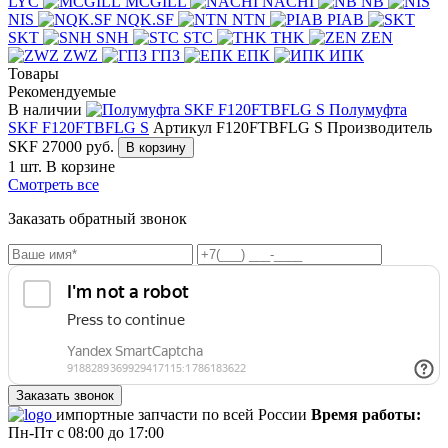
LYC
MCGILL
NACHI
NB
NIS
NQK.SF
NTN
PIAB
SKT
SNH
STC
THK
ZEN
ZWZ
ГПЗ
ЕПК
ИПК
Товары
Рекомендуемые
В наличии
Полумуфта
SKF F120FTBFLG S
Артикул F120FTBFLG S
Производитель
SKF
27000
руб.
В корзину
1 шт.
В корзине
Смотреть все
Заказать обратный звонок
импортные запчасти по всей России
Время работы:
Пн-Пт с 08:00 до 17:00