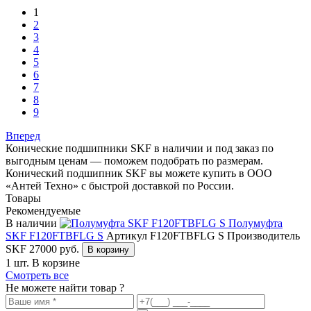
1
2
3
4
5
6
7
8
9
Вперед
Конические подшипники SKF в наличии и под заказ по
выгодным ценам — поможем подобрать по размерам.
Конический подшипник SKF вы можете купить в ООО
«Антей Техно» с быстрой доставкой по России.
Товары
Рекомендуемые
В наличии
Полумуфта
SKF F120FTBFLG S
Артикул F120FTBFLG S
Производитель
SKF
27000
руб.
В корзину
1 шт.
В корзине
Смотреть все
Не можете найти товар ?