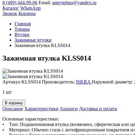
8 (499) 444-99-06
Email:
anteytehno@yandex.ru
Каталог
WhatsApp
Звонок
Корзина
Главная
Товары
Втулки
Зажимные втулки
Зажимная втулка KLSS014
Зажимная втулка KLSS014
Артикул KLSS014
Производитель:
ISKRA
Наружний диаметр: 
1 шт
В корзину
Описание
Характеристики
Аналоги
Доставка и оплата
Основные характеристики:
• Тип: Подшипниковая втулка (возможно, сферическая или ц
• Материал: Обычно сталь с антифрикционным покрытием ил