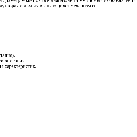
диаметр может быть в диапазоне 14 мм (исходя из обозначения 
редукторах и других вращающихся механизмах
тация).
о описания.
я характеристик.